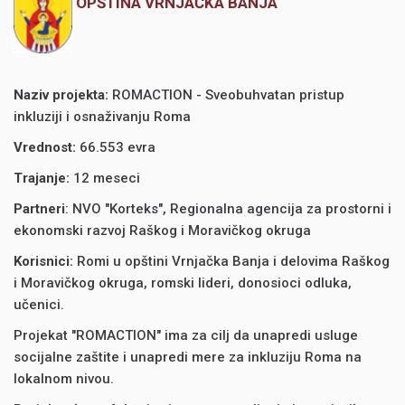
OPŠTINA VRNJAČKA BANJA
Naziv projekta
:
ROMACTION - Sveobuhvatan pristup
inkluziji i osnaživanju Roma
Vrednost
:
66.553 evra
Trajanje
:
12 meseci
Partneri
: NVO "Korteks", Regionalna agencija za prostorni i
ekonomski razvoj Raškog i Moravičkog okruga
Korisnici
:
Romi u opštini Vrnjačka Banja i delovima Raškog
i Moravičkog okruga, romski lideri, donosioci odluka,
učenici.
Projekat "ROMACTION" ima za cilj da unapredi usluge
socijalne zaštite i unapredi mere za inkluziju Roma na
lokalnom nivou.