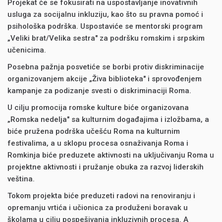
Projekat će se fokusirati na uspostavljanje inovativnih
usluga za socijalnu inkluziju, kao što su pravna pomoć i
psihološka podrška. Uspostaviće se mentorski program
„Veliki brat/Velika sestra" za podršku romskim i srpskim
učenicima.
Posebna pažnja posvetiće se borbi protiv diskriminacije
organizovanjem akcije „Živa biblioteka" i sprovođenjem
kampanje za podizanje svesti o diskriminaciji Roma.
U cilju promocija romske kulture biće organizovana
„Romska nedelja" sa kulturnim događajima i izložbama, a
biće pružena podrška učešću Roma na kulturnim
festivalima, a u sklopu procesa osnaživanja Roma i
Romkinja biće preduzete aktivnosti na uključivanju Roma u
projektne aktivnosti i pružanje obuka za razvoj liderskih
veština.
Tokom projekta biće preduzeti radovi na renoviranju i
opremanju vrtića i učionica za produženi boravak u
školama u cilju pospešivanja inkluzivnih procesa. A