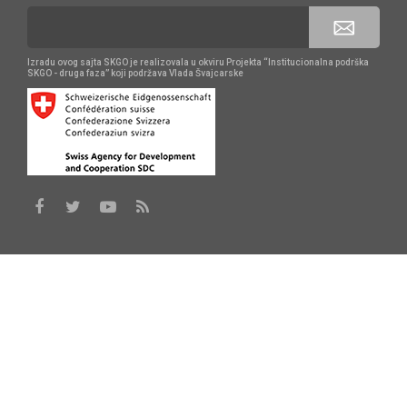
Izradu ovog sajta SKGO je realizovala u okviru Projekta “Institucionalna podrška
SKGO - druga faza” koji podržava Vlada Švajcarske