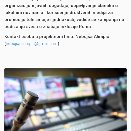
organizacijom javnih događaja, objavljivanje članaka u
lokalnim novinama i korišćenje društvenih medija za
promociju tolerancije i jednakosti, vodiće se kampanja na
podizanju svesti o značaju inkluzije Roma.
Kontakt osoba u projektnom timu: Nebojša Alimpić
(
)
nebojsa.alimpic@gmail.com