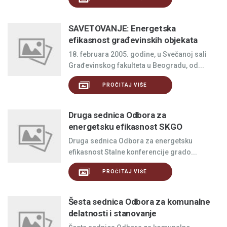
SAVETOVANJE: Energetska
efikasnost građevinskih objekata
18. februara 2005. godine, u Svečanoj sali
Građevinskog fakulteta u Beogradu, od...
PROČITAJ VIŠE
Druga sednica Odbora za
energetsku efikasnost SKGO
Druga sednica Odbora za energetsku
efikasnost Stalne konferencije grado...
PROČITAJ VIŠE
Šesta sednica Odbora za komunalne
delatnosti i stanovanje