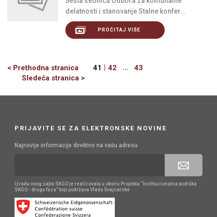
Šesta sednica Odbora za komunalne
delatnosti i stanovanje Stalne konfer...
PROČITAJ VIŠE
Previous
|
...
< Prethodna stranica
41
42
43
Next
Sledeća stranica >
PRIJAVITE SE ZA ELEKTRONSKE NOVINE
Najnovije informacije direktno na vašu adresu
Izradu ovog sajta SKGO je realizovala u okviru Projekta “Institucionalna podrška
SKGO - druga faza” koji podržava Vlada Švajcarske