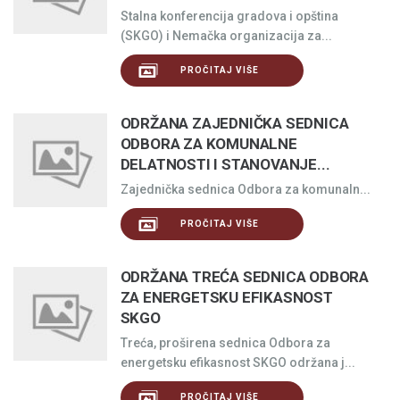
Stalna konferencija gradova i opština
(SKGO) i Nemačka organizacija za...
PROČITAJ VIŠE
ODRŽANA ZAJEDNIČKA SEDNICA
ODBORA ZA KOMUNALNE
DELATNOSTI I STANOVANJE...
Zajednička sednica Odbora za komunaln...
PROČITAJ VIŠE
ODRŽANA TREĆA SEDNICA ODBORA
ZA ENERGETSKU EFIKASNOST
SKGO
Treća, proširena sednica Odbora za
energetsku efikasnost SKGO održana j...
PROČITAJ VIŠE