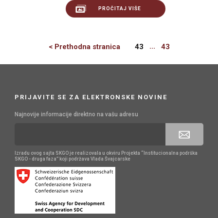
PROČITAJ VIŠE
Previous
...
< Prethodna stranica
43
43
PRIJAVITE SE ZA ELEKTRONSKE NOVINE
Najnovije informacije direktno na vašu adresu
Izradu ovog sajta SKGO je realizovala u okviru Projekta “Institucionalna podrška
SKGO - druga faza” koji podržava Vlada Švajcarske