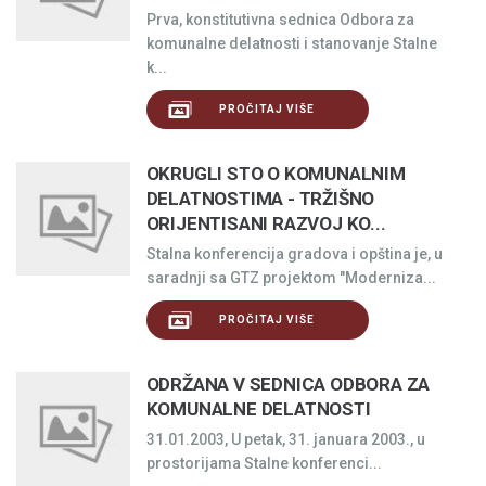
Prva, konstitutivna sednica Odbora za
komunalne delatnosti i stanovanje Stalne
k...
PROČITAJ VIŠE
OKRUGLI STO O KOMUNALNIM
DELATNOSTIMA - TRŽIŠNO
ORIJENTISANI RAZVOJ KO...
Stalna konferencija gradova i opština je, u
saradnji sa GTZ projektom "Moderniza...
PROČITAJ VIŠE
ODRŽANA V SEDNICA ODBORA ZA
KOMUNALNE DELATNOSTI
31.01.2003, U petak, 31. januara 2003., u
prostorijama Stalne konferenci...