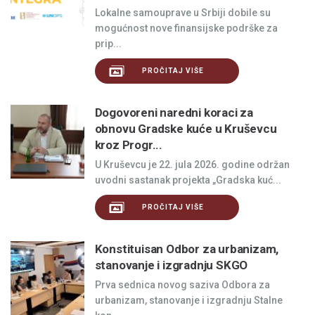
Lokalne samouprave u Srbiji dobile su
mogućnost nove finansijske podrške za
prip...
PROČITAJ VIŠE
Dogovoreni naredni koraci za
obnovu Gradske kuće u Kruševcu
kroz Progr...
U Kruševcu je 22. jula 2026. godine održan
uvodni sastanak projekta „Gradska kuć...
PROČITAJ VIŠE
Konstituisan Odbor za urbanizam,
stanovanje i izgradnju SKGO
Prva sednica novog saziva Odbora za
urbanizam, stanovanje i izgradnju Stalne