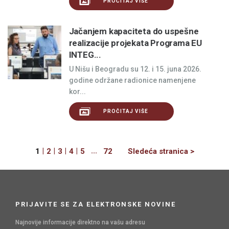
PROČITAJ VIŠE
Jačanjem kapaciteta do uspešne
realizacije projekata Programa EU
INTEG...
U Nišu i Beogradu su 12. i 15. juna 2026.
godine održane radionice namenjene
kor...
PROČITAJ VIŠE
|
|
|
|
...
Next
1
2
3
4
5
72
Sledeća stranica >
PRIJAVITE SE ZA ELEKTRONSKE NOVINE
Najnovije informacije direktno na vašu adresu