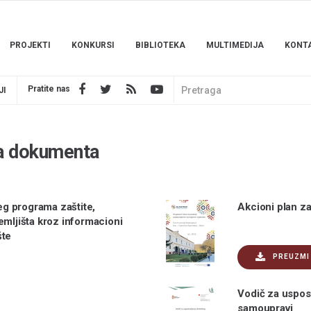
PROJEKTI
KONKURSI
BIBLIOTEKA
MULTIMEDIJA
KONT
Pratite nas
JI
ka dokumenta
jeg programa zaštite,
Akcioni plan za
emljišta kroz informacioni
šte
PREUZMI
Vodič za uspos
samoupravi