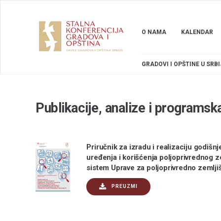
O NAMA
KALENDAR
GRADOVI I OPŠTINE U SRBI
Publikacije, analize i programs
Priručnik za izradu i realizaciju godišn
uređenja i korišćenja poljoprivrednog z
sistem Uprave za poljoprivredno zemlji
PREUZMI