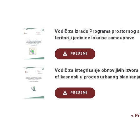
Vodič za izradu Programa prostornog s
teritoriji jedinice lokalne samouprave
PREUZMI
Vodič za integrisanje obnovljivih izvora
efikasnosti u proces urbanog planiranj
PREUZMI
< P