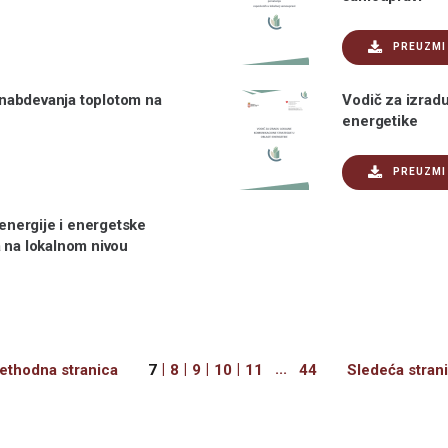
PREUZMI
nabdevanja toplotom na
Vodič za izradu
energetike
PREUZMI
 energije i energetske
a na lokalnom nivou
Previous
|
|
|
|
...
rethodna stranica
7
8
9
10
11
44
Sledeća stran