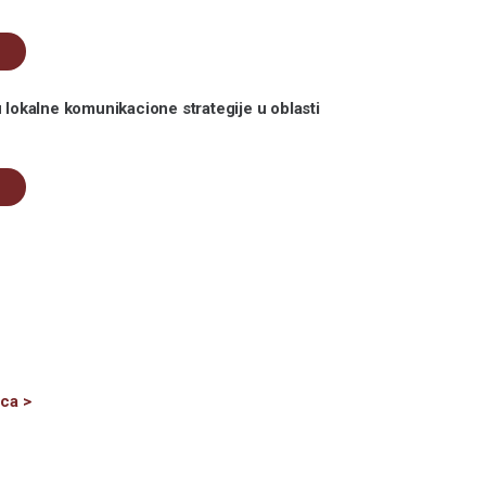
 lokalne komunikacione strategije u oblasti
Next
ica >