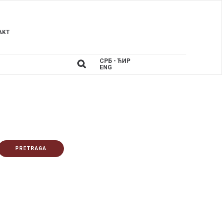
AKT
СРБ - ЋИР
ENG
PRETRAGA