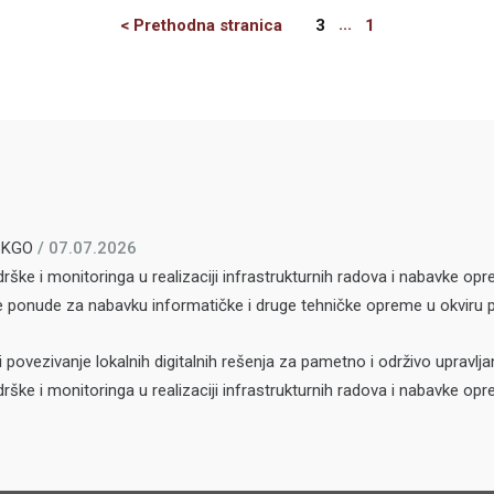
Previous
...
< Prethodna stranica
3
1
 SKGO
/ 07.07.2026
ške i monitoringa u realizaciji infrastrukturnih radova i nabavke opr
je ponude za nabavku informatičke i druge tehničke opreme u okvir
i povezivanje lokalnih digitalnih rešenja za pametno i održivo upravlj
ške i monitoringa u realizaciji infrastrukturnih radova i nabavke opr