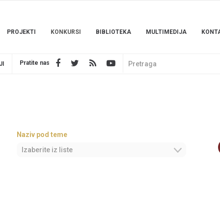
PROJEKTI
KONKURSI
BIBLIOTEKA
MULTIMEDIJA
KONT
Pratite nas
JI
Naziv pod teme
Izaberite iz liste