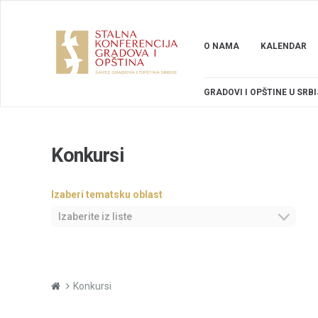
O NAMA
KALENDAR
GRADOVI I OPŠTINE U SRBI
Konkursi
Izaberi tematsku oblast
Izaberite iz liste
Konkursi