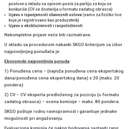
poslove u skladu sa opisom posla za partiju za koju se
konkuriše (CV se dostavlja u formatu zadatog obrasca)
Izjavu o ispunjenosti obaveznih uslova
(samo za fizičko lice
koje je registrovano kao preduzetnik)
Izjavu o ekskluzivnosti i raspoloživosti
Nekompletne prijave neće biti razmatrane.
U skladu sa procedurom nabavki SKGO kriterijum za izbor
najpovoljnijeg ponuđača je:
Ekonomski najpovoljnija ponuda
:
1) Ponuđena cena – (najniža ponuđena cena ekspertskog
dana/ponuđena cena ekspertskog dana) х 20 (maks. 20
pondera)
2) CV – CV eksperta predloženog za poziciju (u formatu
zadatog obrasca) – ocena komisije – maks. 80 pondera.
SKGO poštuje rodnu ravnopravnost i garantuje jednake
mogućnosti pri angažovanju.
Evaluaciona komisija će nakon bodovanja sastaviti rang