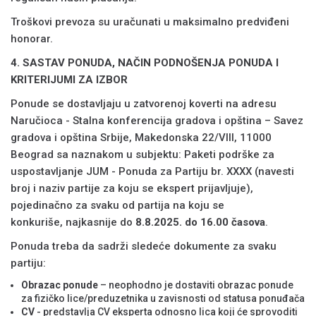
Troškovi prevoza su uračunati u maksimalno predviđeni
honorar.
4. SASTAV PONUDA, NAČIN PODNOŠENJA PONUDA I
KRITERIJUMI ZA IZBOR
Ponude se dostavljaju u zatvorenoj koverti na adresu
Naručioca - Stalna konferencija gradova i opština – Savez
gradova i opština Srbije, Makedonska 22/VIII, 11000
Beograd sa naznakom u subjektu: Paketi podrške za
uspostavljanje JUM - Ponuda za Partiju br. ХХХХ (navesti
broj i naziv partije za koju se ekspert prijavljuje),
pojedinačno za svaku od partija na koju se
konkuriše,
najkasnije do
8.8.2025. do 16.00 časova
.
Ponuda treba da sadrži sledeće dokumente za svaku
partiju:
Obrazac ponude
– neophodno je dostaviti obrazac ponude
za fizičko lice/preduzetnika u zavisnosti od statusa ponuđača
CV
- predstavlja CV eksperta odnosno lica koji će sprovoditi