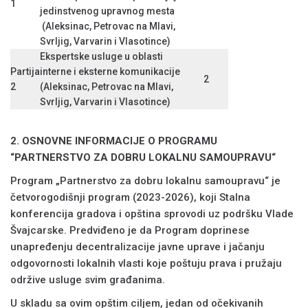
1
jedinstvenog upravnog mesta
(Aleksinac, Petrovac na Mlavi,
Svrljig, Varvarin i Vlasotince)
Ekspertske usluge u oblasti
Partija
interne i eksterne komunikacije
2
2
(Aleksinac, Petrovac na Mlavi,
Svrljig, Varvarin i Vlasotince)
2. OSNOVNE INFORMACIJE O PROGRAMU
“PARTNERSTVO ZA DOBRU LOKALNU SAMOUPRAVU“
Program „Partnerstvo za dobru lokalnu samoupravu“ je
četvorogodišnji program (2023-2026), koji Stalna
konferencija gradova i opština sprovodi uz podršku Vlade
Švajcarske. Predviđeno je da Program doprinese
unapređenju decentralizacije javne uprave i jačanju
odgovornosti lokalnih vlasti koje poštuju prava i pružaju
održive usluge svim građanima.
U skladu sa ovim opštim ciljem, jedan od očekivanih