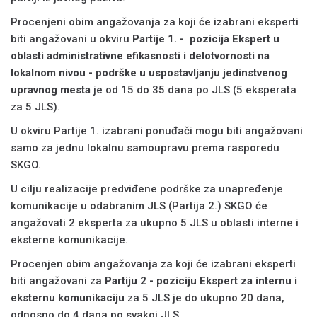
Procenjeni obim angažovanja za koji će izabrani eksperti
biti angažovani u okviru
Partije 1. - pozicija Ekspert u
oblasti administrativne efikasnosti i delotvornosti na
lokalnom nivou - podrške u uspostavljanju jedinstvenog
upravnog mesta
je od 15 do 35 dana po JLS (5 eksperata
za 5 JLS).
U okviru Partije 1. izabrani ponuđači mogu biti angažovani
samo za jednu lokalnu samoupravu prema rasporedu
SKGO.
U cilju realizacije predviđene podrške za unapređenje
komunikacije u odabranim JLS (Partija 2.) SKGO će
angažovati 2 eksperta za ukupno 5 JLS u oblasti interne i
eksterne komunikacije.
Procenjen obim angažovanja za koji će izabrani eksperti
biti angažovani za
Partiju 2 - poziciju Ekspert za internu i
eksternu komunikaciju
za 5 JLS je do ukupno 20 dana,
odnosno do 4 dana po svakoj JLS.