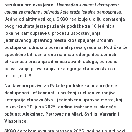
rezultata projekta jeste i
Unapređen kvalitet i dostupnost
usluga za građane i privredu koje pruža lokalna samouprava
.
Jedna od aktivnosti koju SKGO realizuje u cilju ostvarenja
ovog rezultata jeste pružanje podrške za 10 jedinica
lokalne samouprave u procesu uspostavljanja
jedinstvenog upravnog mesta kroz spajanje srodnih
postupaka, odnosno povezanih prava građana. Podrška će
specifično biti usmerena na unapređenje dostupnosti i
efikasnosti pružanja administrativnih usluga, odnosno
ostvarivanje prava ranjivih kategorija stanovništva sa
teritorije JLS.
Na Javnom pozivu za Pakete podrške za unapređenje
dostupnosti i efikasnosti u pružanju usluga za ranjive
kategorije stanovništva - jedinstvena upravna mesta, koji
je završen 30. juna 2025. godine izabrane su sledeće
opštine:
Aleksinac, Petrovac na Mlavi, Svrljig, Varvarin i
Vlasotince.
SKGO će tokom avgusta meseca 2025. godine uputiti novi