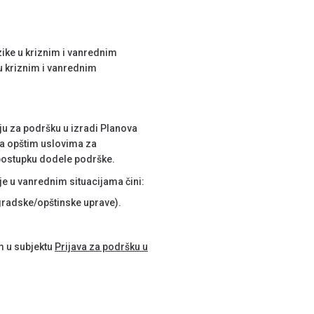
ike u kriznim i vanrednim
 u kriznim i vanrednim
uju za podršku u izradi Planova
sa opštim uslovima za
 postupku dodele podrške.
e u vanrednim situacijama čini:
 gradske/opštinske uprave).
 u subjektu
Prijava za podršku u