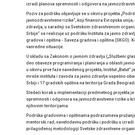
izradi planova spremnosti i odgovora na javnozdravstven
Poziv za podršku objavljuje se u okviru projekta „Podr
javnozdravstvene rizike“, koji finansira Evropska unija
zdravlja, u saradnji sa Svetskom zdravstvenom organiz
Srbije“ se realizuje uz podršku Instituta za javno zdravl
gradova i opština - Saveza gradova i opština (SKGO). K
vanredne situacije.
U skladu sa Zakonom o javnom zdravlju („Službeni glasni
deo obaveze programiranja i planiranja u oblasti javnog 
u okviru prve faze navedenog projekta, Institut „Batut
mreže instituta i zavoda za javno zdravlje uspešno obav
Srbiji i 17 gradskih opština na teritorija Grada Beograd
Sledeći korak u implementaciji predmetnog projekta je
spremnosti i odgovora na javnozdravstvene rizike u kri
njihovim teritorijama.
Podrška gradovima i opštinama podrazumeva pružanje ek
mentorski rad, savetodavnu podršku i podršku u izradi
prilagođenoj metodologiji Svetske zdravstvene organi