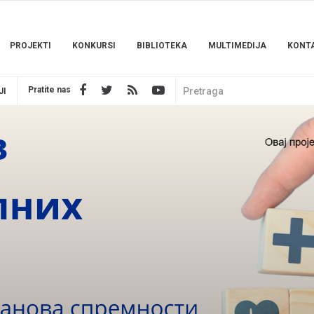
PROJEKTI
KONKURSI
BIBLIOTEKA
MULTIMEDIJA
KONT
Pratite nas
JI