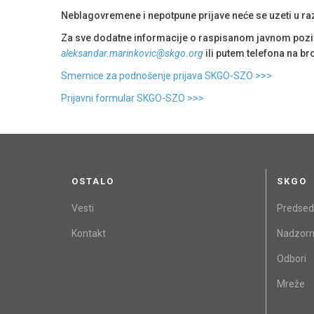
Neblagovremene i nepotpune prijave neće se uzeti u ra
Za sve dodatne informacije o raspisanom javnom poziv
aleksandar.marinkovic@skgo.org
ili putem telefona na br
Smernice za podnošenje prijava SKGO-SZO >>>
Prijavni formular SKGO-SZO >>>
OSTALO
SKGO
Vesti
Predsed
Kontakt
Nadzorn
Odbori
Mreže