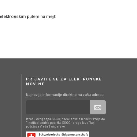
elektronskim putem na mejl:
PRIJAVITE SE ZA ELEKTRONSKE
NOVINE
Najnovije informacije direktno na vašu adresu
Izradu ovog sajta SKGO je realizovala u okviru Projekta
“Institucionalna podrška SKGO - druga faza” koji
podržava Vlada Švajcarske