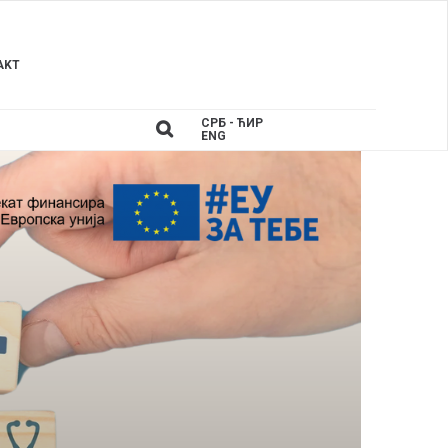
AKT
СРБ - ЋИР
ENG