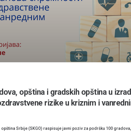
ova, opština i gradskih opština u izrad
zdravstvene rizike u kriznim i vanredn
 opština Srbije (SKGO) raspisuje javni poziv za podršku 100 gradova, 