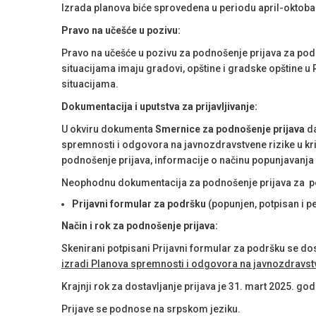
Izrada planova biće sprovedena u periodu april-oktoba
Pravo na učešće u pozivu:
Pravo na učešće u pozivu za podnošenje prijava za pod
situacijama imaju gradovi, opštine i gradske opštine u 
situacijama.
Dokumentacija i uputstva za prijavljivanje:
U okviru dokumenta
Smernice za podnošenje prijava
da
spremnosti i odgovora na javnozdravstvene rizike u kr
podnošenje prijava, informacije o načinu popunjavanja 
Neophodnu dokumentacija za podnošenje prijava za pod
Prijavni formular za podršku
(popunjen, potpisan i p
Način i rok za podnošenje prijava:
Skenirani potpisani Prijavni formular za podršku se d
izradi Planova spremnosti i odgovora na javnozdravstv
Krajnji rok za dostavljanje prijava je 31. mart 2025. go
Prijave se podnose na srpskom jeziku.