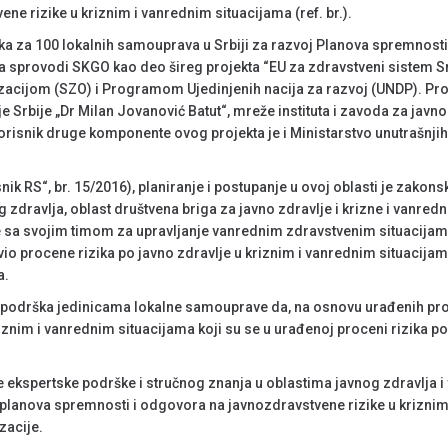
e rizike u kriznim i vanrednim situacijama (ref. br.).
ška za 100 lokalnih samouprava u Srbiji za razvoj Planova spremnosti
, a sprovodi SKGO kao deo šireg projekta “EU za zdravstveni sistem Srb
acijom (SZO) i Programom Ujedinjenih nacija za razvoj (UNDP). Pro
je Srbije „Dr Milan Jovanović Batut“, mreže instituta i zavoda za javno
orisnik druge komponente ovog projekta je i Ministarstvo unutrašnji
k RS“, br. 15/2016), planiranje i postupanje u ovoj oblasti je zakon
zdravlja, oblast društvena briga za javno zdravlje i krizne i vanredne
“ je sa svojim timom za upravljanje vanrednim zdravstvenim situacij
io procene rizika po javno zdravlje u kriznim i vanrednim situacijam
a.
 podrška jedinicama lokalne samouprave da, na osnovu urađenih pro
znim i vanrednim situacijama koji su se u urađenoj proceni rizika p
spertske podrške i stručnog znanja u oblastima javnog zdravlja i v
 planova spremnosti i odgovora na javnozdravstvene rizike u kriznim
zacije.