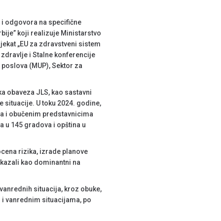
 i odgovora na specifične
ije” koji realizuje Ministarstvo
jekat „EU za zdravstveni sistem
 zdravlje i Stalne konferencije
h poslova (MUP), Sektor za
ska obaveza JLS, kao sastavni
 situacije. U toku 2024. godine,
ama i obučenim predstavnicima
a u 145 gradova i opština u
cena rizika, izrade planove
okazali kao dominantni na
anrednih situacija, kroz obuke,
 i vanrednim situacijama, po