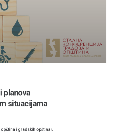
i planova
im situacijama
opština i gradskih opština u