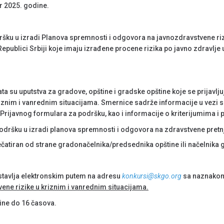
r 2025. godine.
ršku u izradi Planova spremnosti i odgovora na javnozdravstvene riz
Republici Srbiji koje imaju izrađene procene rizika po javno zdravlje
ta su uputstva za gradove, opštine i gradske opštine koje se prijavlj
iznim i vanrednim situacijama. Smernice sadrže informacije u vezi 
Prijavnog formulara za podršku, kao i informacije o kriterijumima i
ršku u izradi planova spremnosti i odgovora na zdravstvene pretnj
ečatiran od strane gradonačelnika/predsednika opštine ili načelnika
ostavlja elektronskim putem na adresu
konkursi@skgo.org
sa naznakom
ene rizike u kriznim i vanrednim situacijama.
dine do 16 časova.