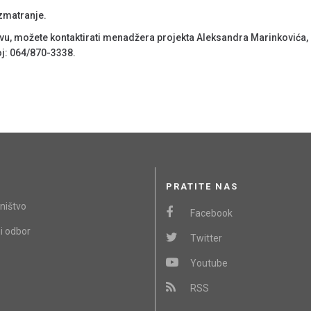
zmatranje.
u, možete kontaktirati menadžera projekta Aleksandra Marinkovića, 
oj: 064/870-3338.
PRATITE NAS
ništvo
Facebook
i odbor
Twitter
Youtube
RSS