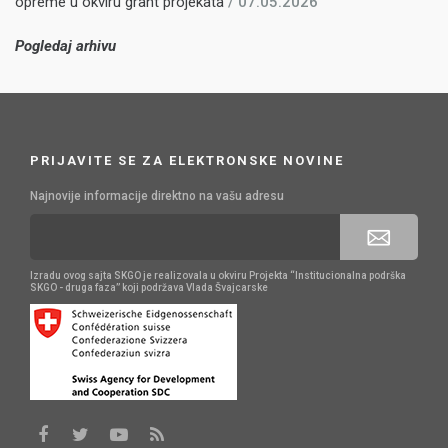
opreme u okviru grant projekata
/ 07.05.2026
Pogledaj arhivu
PRIJAVITE SE ZA ELEKTRONSKE NOVINE
Najnovije informacije direktno na vašu adresu
Izradu ovog sajta SKGO je realizovala u okviru Projekta “Institucionalna podrška
SKGO - druga faza” koji podržava Vlada Švajcarske