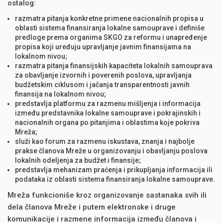
ostalog:
razmatra pitanja konkretne primene nacionalnih propisa u
oblasti sistema finansiranja lokalne samouprave i definiše
predloge prema organima SKGO za reformu i unapređenje
propisa koji uređuju upravljanje javnim finansijama na
lokalnom nivou;
razmatra pitanja finansijskih kapaciteta lokalnih samouprava
za obavljanje izvornih i poverenih poslova, upravljanja
budžetskim ciklusom i jačanja transparentnosti javnih
finansija na lokalnom nivou;
predstavlja platformu za razmenu mišljenja i informacija
između predstavnika lokalne samouprave i pokrajinskih i
nacionalnih organa po pitanjima i oblastima koje pokriva
Mreža;
služi kao forum za razmenu iskustava, znanja i najbolje
prakse članova Mreže u organizovanju i obavljanju poslova
lokalnih odeljenja za budžet i finansije;
predstavlja mehanizam praćenja i prikupljanja informacija ili
podataka iz oblasti sistema finansiranja lokalne samouprave.
Mreža funkcioniše kroz organizovanje sastanaka svih ili
dela članova Mreže i putem elektronske i druge
komunikacije i razmene informacija između članova i