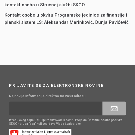
kontakt osoba u Stručnoj službi SKGO.
Kontakt osobe u okviru Programske jedinice za finansije i
planski sistem LS: Aleksandar Marinković, Dunja Pavićević
PRIJAVITE SE ZA ELEKTRONSKE NOVINE
Najnovije informacije direktno na vašu adresu
Izradu ovog sajta SKGO je realizovala u okviru Projekta “Institucionalna podrška
SKGO - druga faza” koji podržava Vlada Švajcarske