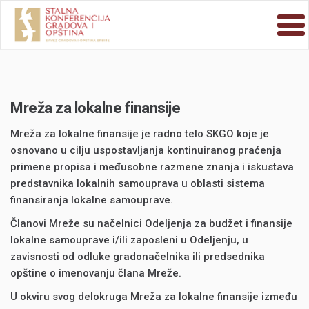
Mreža za lokalne finansije
Mreža za lokalne finansije je radno telo SKGO koje je
osnovano u cilju uspostavljanja kontinuiranog praćenja
primene propisa i međusobne razmene znanja i iskustava
predstavnika lokalnih samouprava u oblasti sistema
finansiranja lokalne samouprave.
Članovi Mreže su načelnici Odeljenja za budžet i finansije
lokalne samouprave i/ili zaposleni u Odeljenju, u
zavisnosti od odluke gradonačelnika ili predsednika
opštine o imenovanju člana Mreže.
U okviru svog delokruga Mreža za lokalne finansije između