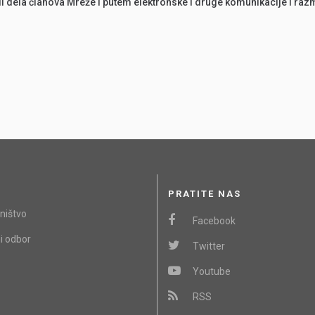
li dela članova Mreže i putem elektronske i druge komunikacije i ra
PRATITE NAS
ništvo
Facebook
i odbor
Twitter
Youtube
RSS