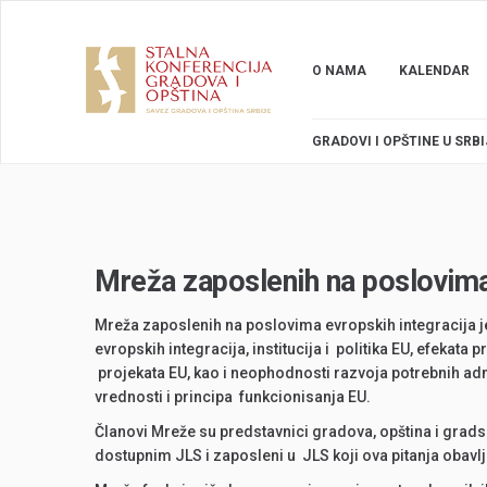
O NAMA
KALENDAR
GRADOVI I OPŠTINE U SRBI
Mreža zaposlenih na poslovima
Mreža zaposlenih na poslovima evropskih integracija j
evropskih integracija, institucija i politika EU, efek
projekata EU, kao i neophodnosti razvoja potrebnih admi
vrednosti i principa funkcionisanja EU.
Članovi Mreže su predstavnici gradova, opština i grads
dostupnim JLS i zaposleni u JLS koji ova pitanja obavlj