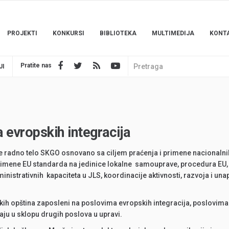
PROJEKTI
KONKURSI
BIBLIOTEKA
MULTIMEDIJA
KONT
Pratite nas
JI
 evropskih integracija
e radno telo SKGO osnovano sa ciljem praćenja i primene nacionalni
ata primene EU standarda na jedinice lokalne samouprave, procedura E
nistrativnih kapaciteta u JLS, koordinacije aktivnosti, razvoja i un
kih opština zaposleni na poslovima evropskih integracija, poslovima
aju u sklopu drugih poslova u upravi.