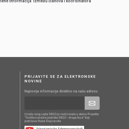
zmene informacija između članova i koordinatora
PRIJAVITE SE ZA ELEKTRONSKE
NOVINE
Najnovije informacije direktno na vašu adresu
Izradu ovog sajta SKGO je realizovala u okviru Projekta
“Institucionalna podrška SKGO - druga faza” koji
podržava Vlada Švajcarske