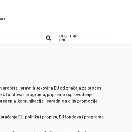
AKT
СРБ - ЋИР
ENG
h propisa i pravnih tekovina EU od značaja za proces
U, EU fondova i programa, pripreme i sprovođenje
apređenja komunikacije i saradnje u cilju promocije
 praćenja EU politika i propisa, EU fondova i programa