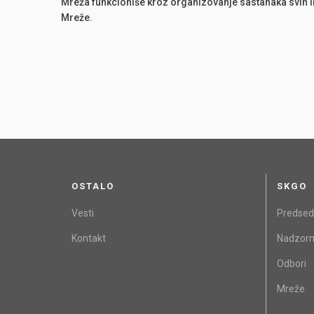
Mreža funkcioniše kroz organizovanje sastanaka svih i
Mreže.
OSTALO
SKGO
Vesti
Predsed
Kontakt
Nadzorn
Odbori
Mreže