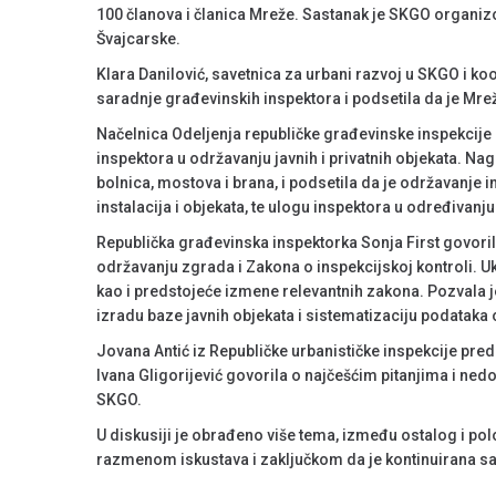
100 članova i članica Mreže. Sastanak je SKGO organiz
Švajcarske.
Klara Danilović, savetnica za urbani razvoj u SKGO i k
saradnje građevinskih inspektora i podsetila da je Mrež
Načelnica Odeljenja republičke građevinske inspekcije 
inspektora u održavanju javnih i privatnih objekata. Na
bolnica, mostova i brana, i podsetila da je održavanje 
instalacija i objekata, te ulogu inspektora u određivanj
Republička građevinska inspektorka Sonja First govorila
održavanju zgrada i Zakona o inspekcijskoj kontroli. 
kao i predstojeće izmene relevantnih zakona. Pozvala j
izradu baze javnih objekata i sistematizaciju podataka
Jovana Antić iz Republičke urbanističke inspekcije pred
Ivana Gligorijević govorila o najčešćim pitanjima i ne
SKGO.
U diskusiji je obrađeno više tema, između ostalog i pol
razmenom iskustava i zaključkom da je kontinuirana s