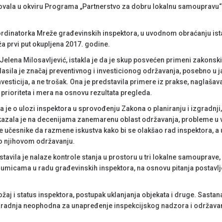
ovala u okviru Programa „Partnerstvo za dobru lokalnu samoupravu“
oordinatorka Mreže građevinskih inspektora, u uvodnom obraćanju ista
a prvi put okupljena 2017. godine.
Jelena Milosavljević, istakla je da je skup posvećen primeni zakonsk
glasila je značaj preventivnog i investicionog održavanja, posebno u 
investicija, a ne trošak. Ona je predstavila primere iz prakse, nagla
u prioriteta i mera na osnovu rezultata pregleda.
 je o ulozi inspektora u sprovođenju Zakona o planiranju i izgradnji
Ukazala je na decenijama zanemarenu oblast održavanja, probleme u v
e učesnike da razmene iskustva kako bi se olakšao rad inspektora, a u
 o njihovom održavanju.
stavila je nalaze kontrole stanja u prostoru u tri lokalne samouprave
doumicama u radu građevinskih inspektora, na osnovu pitanja postavlj
ožaj i status inspektora, postupak uklanjanja objekata i druge. Sasta
aradnja neophodna za unapređenje inspekcijskog nadzora i održavan