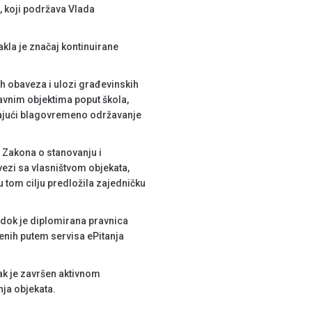
, koji podržava Vlada
kla je značaj kontinuirane
ih obaveza i ulozi građevinskih
javnim objektima poput škola,
šavajući blagovremeno održavanje
, Zakona o stanovanju i
ezi sa vlasništvom objekata,
 tom cilju predložila zajedničku
, dok je diplomirana pravnica
enih putem servisa ePitanja
nak je završen aktivnom
ja objekata.