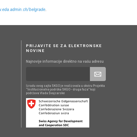
w.eda.admin.ch/belgrade
.
PRIJAVITE SE ZA ELEKTRONSKE
NOVINE
Najnovije informacije direktno na vašu adresu
Izradu ovog sajta SKGO je realizovala u okviru Projekta
“Institucionalna podrška SKGO - druga faza” koji
podržava Vlada Švajcarske