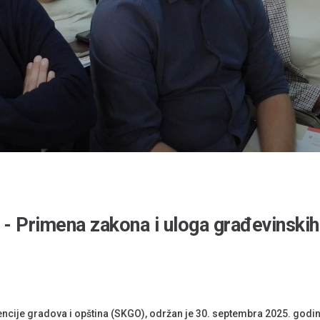
- Primena zakona i uloga građevinskih
ncije gradova i opština (SKGO), održan je 30. septembra 2025. godi