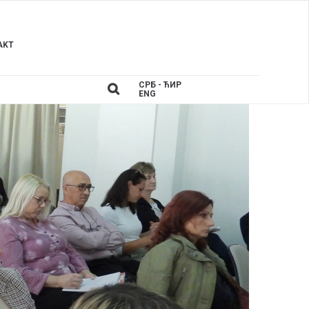
AKT
СРБ - ЋИР
ENG