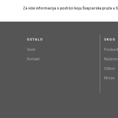
Za više informacija o podršci koju Švajcarska pruža u S
OSTALO
SKGO
Vesti
Predsed
Kontakt
Nadzorn
Odbori
Mreže