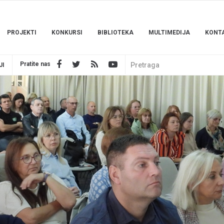
PROJEKTI
KONKURSI
BIBLIOTEKA
MULTIMEDIJA
KONT
Pratite nas
JI