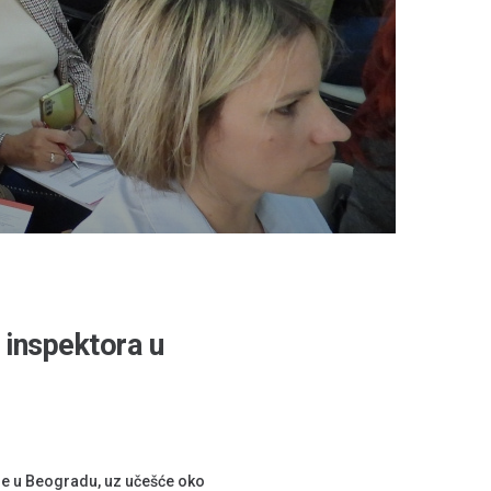
 inspektora u
ne u Beogradu, uz učešće oko