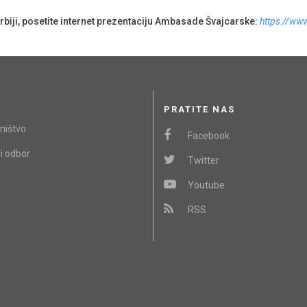
rbiji, posetite internet prezentaciju Ambasade Švajcarske:
https://ww
PRATITE NAS
ništvo
Facebook
i odbor
Twitter
Youtube
RSS