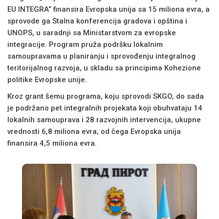
EU INTEGRA“ finansira Evropska unija sa 15 miliona evra, a
sprovode ga Stalna konferencija gradova i opština i
UNOPS, u saradnji sa Ministarstvom za evropske
integracije. Program pruža podršku lokalnim
samoupravama u planiranju i sprovođenju integralnog
teritorijalnog razvoja, u skladu sa principima Kohezione
politike Evropske unije.
Kroz grant šemu programa, koju sprovodi SKGO, do sada
je podržano pet integralnih projekata koji obuhvataju 14
lokalnih samouprava i 28 razvojnih intervencija, ukupne
vrednosti 6,8 miliona evra, od čega Evropska unija
finansira 4,5 miliona evra.