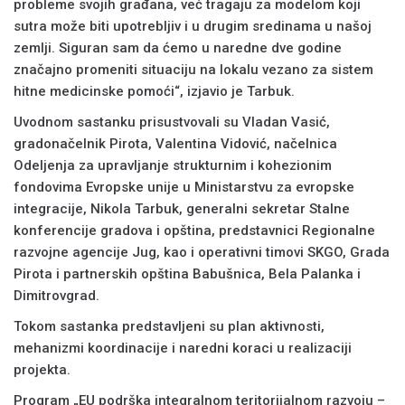
probleme svojih građana, već tragaju za modelom koji
sutra može biti upotrebljiv i u drugim sredinama u našoj
zemlji. Siguran sam da ćemo u naredne dve godine
značajno promeniti situaciju na lokalu vezano za sistem
hitne medicinske pomoći“, izjavio je Tarbuk.
Uvodnom sastanku prisustvovali su Vladan Vasić,
gradonačelnik Pirota, Valentina Vidović, načelnica
Odeljenja za upravljanje strukturnim i kohezionim
fondovima Evropske unije u Ministarstvu za evropske
integracije, Nikola Tarbuk, generalni sekretar Stalne
konferencije gradova i opština, predstavnici Regionalne
razvojne agencije Jug, kao i operativni timovi SKGO, Grada
Pirota i partnerskih opština Babušnica, Bela Palanka i
Dimitrovgrad.
Tokom sastanka predstavljeni su plan aktivnosti,
mehanizmi koordinacije i naredni koraci u realizaciji
projekta.
Program „EU podrška integralnom teritorijalnom razvoju –