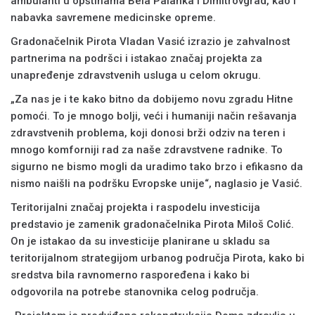
ambulanti u opštinama Bela Palanka i Dimitrovgrad, kao i
nabavka savremene medicinske opreme.
Gradonačelnik Pirota Vladan Vasić izrazio je zahvalnost
partnerima na podršci i istakao značaj projekta za
unapređenje zdravstvenih usluga u celom okrugu.
„Za nas je i te kako bitno da dobijemo novu zgradu Hitne
pomoći. To je mnogo bolji, veći i humaniji način rešavanja
zdravstvenih problema, koji donosi brži odziv na teren i
mnogo komforniji rad za naše zdravstvene radnike. To
sigurno ne bismo mogli da uradimo tako brzo i efikasno da
nismo naišli na podršku Evropske unije“, naglasio je Vasić.
Teritorijalni značaj projekta i raspodelu investicija
predstavio je zamenik gradonačelnika Pirota Miloš Colić.
On je istakao da su investicije planirane u skladu sa
teritorijalnom strategijom urbanog područja Pirota, kako bi
sredstva bila ravnomerno raspoređena i kako bi
odgovorila na potrebe stanovnika celog područja.