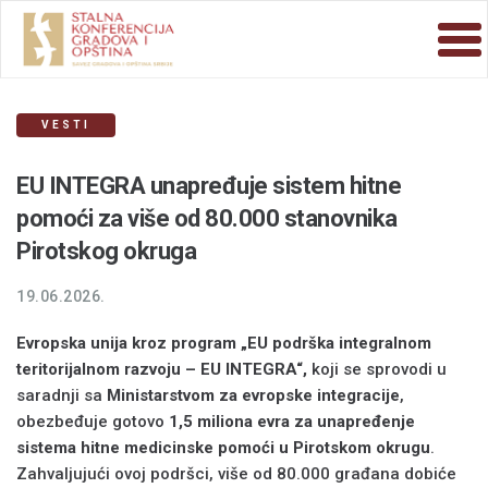
VESTI
EU INTEGRA unapređuje sistem hitne
pomoći za više od 80.000 stanovnika
Pirotskog okruga
19.06.2026.
Evropska unija kroz program
„EU podrška integralnom
teritorijalnom razvoju – EU INTEGRA“,
koji se sprovodi u
saradnji sa
Ministarstvom za evropske integracije
,
obezbeđuje gotovo
1,5 miliona evra za unapređenje
sistema hitne medicinske pomoći u Pirotskom okrugu
.
Zahvaljujući ovoj podršci, više od 80.000 građana dobiće