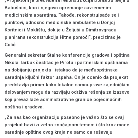
„Projektom je predviđena rekonstrukcija Doma zdravlja u
Babušnici, kao i njegovo opremanje savremenim
medicinskim aparatima. Takođe, rekonstruisaće se i
punktovi, odnosno medicinske ambulante u Donjoj
Koritnici i Moklištu, dok je u Željuši u Dimitrovgradu
planirana rekonstrukcija Hitne pomoći“, precizirao je
Colić.
Generalni sekretar Stalne konferencije gradova i opština
Nikola Tarbuk čestitao je Pirotu i partnerskim opštinama
na dobijanju projekta i istakao da je međuopštinska
saradnja ključni faktor uspeha. On je ocenio da projekat
predstavlja primer kako lokalne samouprave zajedničkim
delovanjem mogu da razvijaju održiva rešenja za izazove
koji prevazilaze administrativne granice pojedinačnih
opština i gradova.
„Za nas kao organizaciju posebno je važno što se ovaj
projekat bavi izuzetno značajnom temom i što kroz model
saradnje opštine ovog kraja ne samo da rešavaju