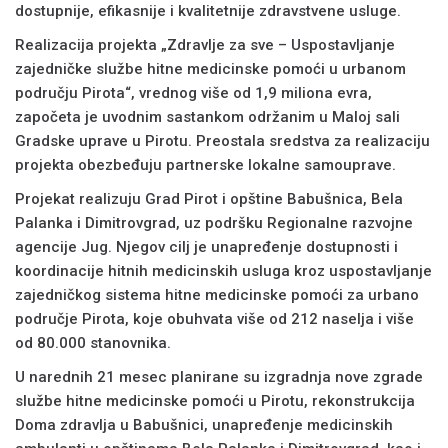
dostupnije, efikasnije i kvalitetnije zdravstvene usluge.
Realizacija projekta „Zdravlje za sve – Uspostavljanje
zajedničke službe hitne medicinske pomoći u urbanom
području Pirota“, vrednog više od 1,9 miliona evra,
započeta je uvodnim sastankom održanim u Maloj sali
Gradske uprave u Pirotu. Preostala sredstva za realizaciju
projekta obezbeđuju partnerske lokalne samouprave.
Projekat realizuju Grad Pirot i opštine Babušnica, Bela
Palanka i Dimitrovgrad, uz podršku Regionalne razvojne
agencije Jug. Njegov cilj je unapređenje dostupnosti i
koordinacije hitnih medicinskih usluga kroz uspostavljanje
zajedničkog sistema hitne medicinske pomoći za urbano
područje Pirota, koje obuhvata više od 212 naselja i više
od 80.000 stanovnika.
U narednih 21 mesec planirane su izgradnja nove zgrade
službe hitne medicinske pomoći u Pirotu, rekonstrukcija
Doma zdravlja u Babušnici, unapređenje medicinskih