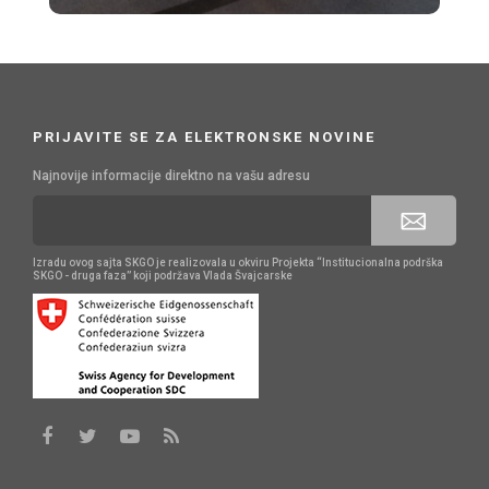
PRIJAVITE SE ZA ELEKTRONSKE NOVINE
Najnovije informacije direktno na vašu adresu
Izradu ovog sajta SKGO je realizovala u okviru Projekta “Institucionalna podrška
SKGO - druga faza” koji podržava Vlada Švajcarske