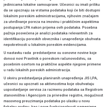
jedinicama lokalne samouprave. Učesnici su imali priliku
da se upoznaju sa vrstama podataka koji će biti dostupni
lokalnim poreskim administracijama, njihovim značajem
za utvrđivanje poreza na imovinu i praktičnim aspektima
postupanja LPA nakon prijema ovih podataka. Posebna
pažnja posvećena je analizi podataka relevantnih za
identifikaciju poreskih obveznika i unapređenje obuhvata
nepokretnosti u lokalnim poreskim evidencijama.
U nastavku rada predstavljene su osnovne novine koje
donosi novi Pravilnik o poreskom računovodstvu, sa
posebnim osvrtom na praktične aspekte njegove primene
u radu lokalnih poreskih administracija.
U okviru predstavljanja planiranih unapređenja JIS LPA,
učesnici su upoznati sa aktivnostima koje obuhvataju
uspostavljanje servisa za razmenu podataka sa Registrom
stanovništva i Agencijom za privredne registre, mogućnost
masovnog preuzimanja podataka po ulasku u novu
fiskalnu godinu, kao i nove funkcionalnosti namenjene