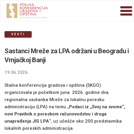
VESTI
Sastanci Mreže za LPA održani u Beogradu i
Vrnjačkoj Banji
19.06.2026.
Stalna konferencija gradova i opština (SKGO)
organizovala je početkom juna 2026. godine dva
regionalna sastanka Mreže za lokalnu poresku
administraciju (LPA) na temu „
Podaci iz „Svoj na svome“,
novi Pravilnik o poreskom računovodstvu i druga
unapređenja JIS LPA
“, uz učešće oko 200 predstavnika
lokalnih poreskih administracija.