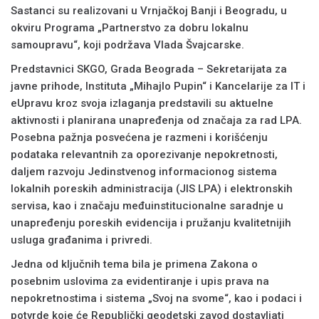
Sastanci su realizovani u Vrnjačkoj Banji i Beogradu, u
okviru Programa „Partnerstvo za dobru lokalnu
samoupravu“, koji podržava Vlada Švajcarske.
Predstavnici SKGO, Grada Beograda – Sekretarijata za
javne prihode, Instituta „Mihajlo Pupin“ i Kancelarije za IT i
eUpravu kroz svoja izlaganja predstavili su aktuelne
aktivnosti i planirana unapređenja od značaja za rad LPA.
Posebna pažnja posvećena je razmeni i korišćenju
podataka relevantnih za oporezivanje nepokretnosti,
daljem razvoju Jedinstvenog informacionog sistema
lokalnih poreskih administracija (JIS LPA) i elektronskih
servisa, kao i značaju međuinstitucionalne saradnje u
unapređenju poreskih evidencija i pružanju kvalitetnijih
usluga građanima i privredi.
Jedna od ključnih tema bila je primena Zakona o
posebnim uslovima za evidentiranje i upis prava na
nepokretnostima i sistema „Svoj na svome“, kao i podaci i
potvrde koje će Republički geodetski zavod dostavljati