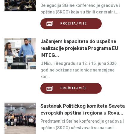
Delegacija Stalne konferencije gradova i
opština (SKGO) koju su činili generalni...
PROČITAJ VIŠE
Jačanjem kapaciteta do uspešne
realizacije projekata Programa EU
INTEG...
U Nišu i Beogradu su 12. i 15. juna 2026.
godine održane radionice namenjene
kor...
PROČITAJ VIŠE
Sastanak Političkog komiteta Saveta
evropskih opština i regiona u Rova...
Predstavnici Stalne konferencije gradova i
opština (SKGO) učestvovali su na sast...