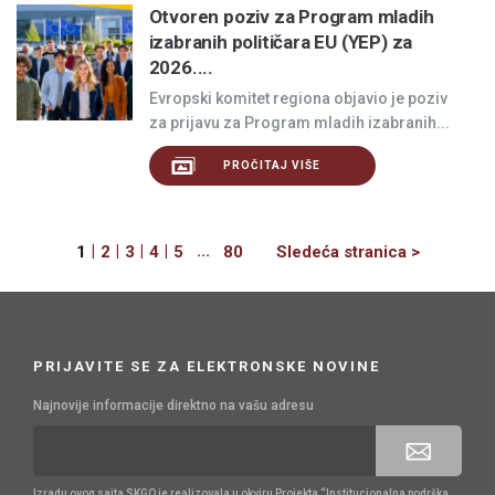
Otvoren poziv za Program mladih
izabranih političara EU (YEP) za
2026....
Evropski komitet regiona objavio je poziv
za prijavu za Program mladih izabranih...
PROČITAJ VIŠE
|
|
|
|
...
Next
1
2
3
4
5
80
Sledeća stranica >
PRIJAVITE SE ZA ELEKTRONSKE NOVINE
Najnovije informacije direktno na vašu adresu
Izradu ovog sajta SKGO je realizovala u okviru Projekta “Institucionalna podrška