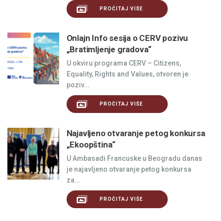
PROČITAJ VIŠE
Onlajn Info sesija o CERV pozivu
„Bratimljenje gradova“
U okviru programa CERV – Citizens,
Equality, Rights and Values, otvoren je
poziv...
PROČITAJ VIŠE
Najavljeno otvaranje petog konkursa
„Ekoopština“
U Ambasadi Francuske u Beogradu danas
je najavljeno otvaranje petog konkursa
za...
PROČITAJ VIŠE