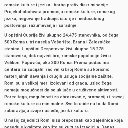
romske kulture i jezika i borba protiv diskriminacije.
Projekat obuhvata promociju romske kulture, romskog
jezika, negovanje tradicije, istorije i međusobnog
poštovanja, razumevanja i saradnje.
U opštini Ćuprija živi ukupno 24.475 stanovnika, od čega
500 Roma u tri naselja Vašarište, Brana i Železnička
stanica. U opštini Despotovac živi ukupno 18.278
stanovnika, dok najveći broj romske populacije živi u
Velikom Popoviću, oko 300 Roma. Prema podacima
centara za socijalni rad veliki broj Roma su korisnici
materijalnih davanja i drugih usluga socijalne zaštite.
Romi su u velikoj meri izolovani od grada, usled čega
nemaju mogućnost da se uključe u društvene aktivnosti.
Pored toga, mogućnosti za obrazovanje, promociju i razvoj
romske kulture su minimalne. Sve to utiče na to da Romi
zaboravljaju svoje nasleđe, jezik i kulturu.
U našoj zajednici Romi nisu prepoznati kao zajednica koja
poseduje kvalitete kao što su kultura i tradicija. Danas