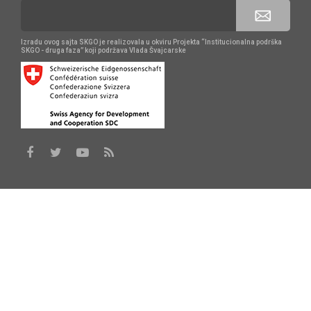
Izradu ovog sajta SKGO je realizovala u okviru Projekta “Institucionalna podrška
SKGO - druga faza” koji podržava Vlada Švajcarske