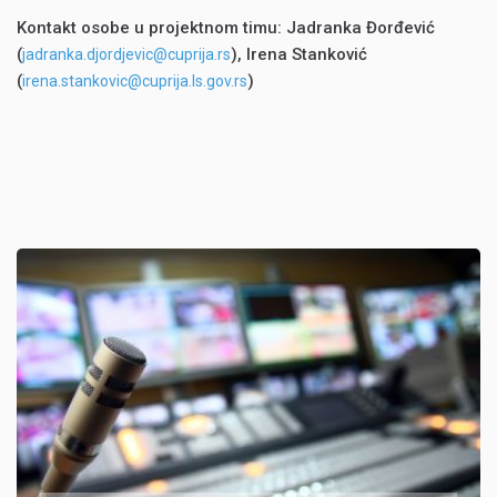
Kontakt osobe u projektnom timu: Jadranka Đorđević
(
), Irena Stanković
jadranka.djordjevic@cuprija.rs
(
)
irena.stankovic@cuprija.ls.gov.rs