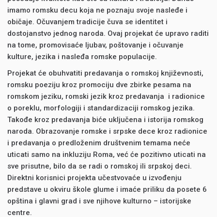
imamo romsku decu koja ne poznaju svoje nasleđe i
običaje. Očuvanjem tradicije čuva se identitet i
dostojanstvo jednog naroda. Ovaj projekat će upravo raditi
na tome, promovisaće ljubav, poštovanje i očuvanje
kulture, jezika i nasleđa romske populacije.
Projekat će obuhvatiti predavanja o romskoj književnosti,
romsku poeziju kroz promociju dve zbirke pesama na
romskom jeziku, romski jezik kroz predavanja i radionice
o poreklu, morfologiji i standardizaciji romskog jezika.
Takođe kroz predavanja biće uključena i istorija romskog
naroda. Obrazovanje romske i srpske dece kroz radionice
i predavanja o predloženim društvenim temama neće
uticati samo na inkluziju Roma, već će pozitivno uticati na
sve prisutne, bilo da se radi o romskoj ili srpskoj deci.
Direktni korisnici projekta učestvovaće u izvođenju
predstave u okviru škole glume i imaće priliku da posete 6
opština i glavni grad i sve njihove kulturno – istorijske
centre.