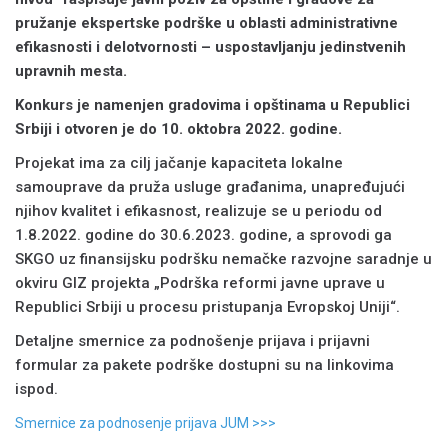
pružanje ekspertske podrške u oblasti administrativne
efikasnosti i delotvornosti – uspostavljanju jedinstvenih
upravnih mesta.
Konkurs je namenjen gradovima i opštinama u Republici
Srbiji i otvoren je do 10. oktobra 2022. godine.
Projekat ima za cilj jačanje kapaciteta lokalne
samouprave da pruža usluge građanima, unapređujući
njihov kvalitet i efikasnost, realizuje se u periodu od
1.8.2022. godine do 30.6.2023. godine, a sprovodi ga
SKGO uz finansijsku podršku nemačke razvojne saradnje u
okviru GIZ projekta „Podrška reformi javne uprave u
Republici Srbiji u procesu pristupanja Evropskoj Uniji“.
Detaljne smernice za podnošenje prijava i prijavni
formular za pakete podrške dostupni su na linkovima
ispod.
Smernice za podnosenje prijava JUM >>>