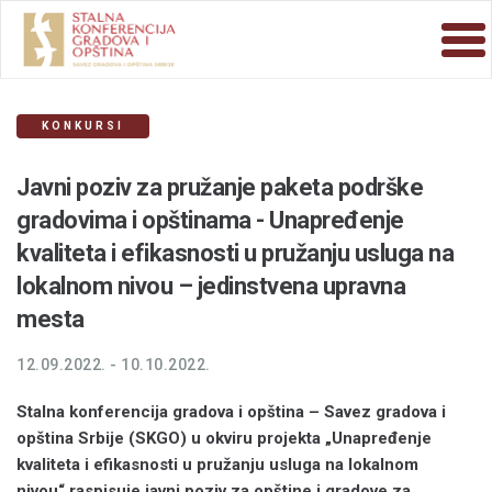
KONKURSI
Javni poziv za pružanje paketa podrške
gradovima i opštinama - Unapređenje
kvaliteta i efikasnosti u pružanju usluga na
lokalnom nivou – jedinstvena upravna
mesta
12.09.2022. - 10.10.2022.
Stalna konferencija gradova i opština – Savez gradova i
opština Srbije (SKGO)
u okviru projekta „Unapređenje
kvaliteta i efikasnosti u pružanju usluga na lokalnom
nivou“
raspisuje javni poziv za opštine i gradove za